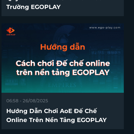
Trường EGOPLAY
06:58 - 26/08/2025
Hướng Dẫn Chơi AoE Đế Chế
Online Trên Nền Tảng EGOPLAY