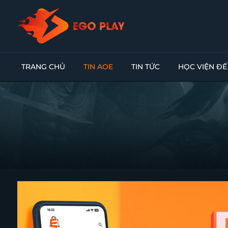
TRANG CHỦ
TIN AOE
TIN TỨC
HỌC VIỆN ĐẾ