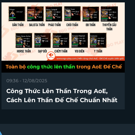
09:36 - 12/08/2025
Công Thức Lên Thần Trong AoE,
Cách Lên Thần Đế Chế Chuẩn Nhất