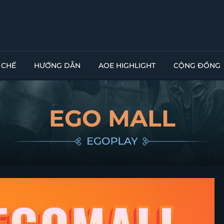
 CHẾ
HƯỚNG DẪN
AOE HIGHLIGHT
CỘNG ĐỒNG
EGO MALL