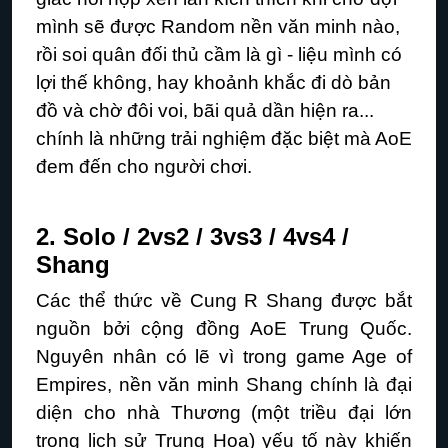
mình sẽ được Random nền văn minh nào,
rồi soi quân đối thủ cầm là gì - liệu mình có
lợi thế không, hay khoảnh khắc đi dò bản
đồ và chờ đôi voi, bãi quả dần hiện ra...
chính là những trải nghiệm đặc biệt mà AoE
đem đến cho người chơi.
2. Solo / 2vs2 / 3vs3 / 4vs4 /
Shang
Các thể thức về Cung R Shang được bắt
nguồn bởi cộng đồng AoE Trung Quốc.
Nguyên nhân có lẽ vì trong game Age of
Empires, nền văn minh Shang chính là đại
diện cho nhà Thương (một triều đại lớn
trong lịch sử Trung Hoa) yếu tố này khiến