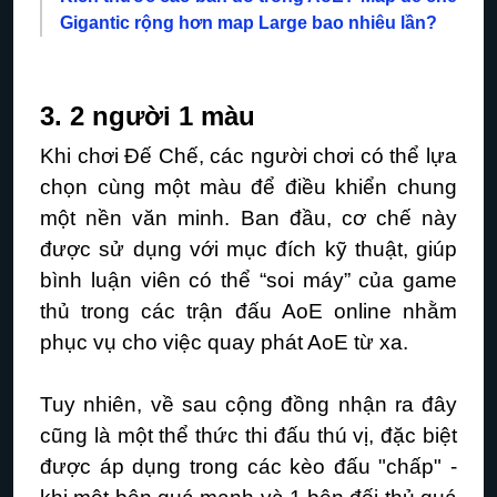
Gigantic rộng hơn map Large bao nhiêu lần?
3. 2 người 1 màu
Khi chơi Đế Chế, các người chơi có thể lựa
chọn cùng một màu để điều khiển chung
một nền văn minh. Ban đầu, cơ chế này
được sử dụng với mục đích kỹ thuật, giúp
bình luận viên có thể “soi máy” của game
thủ trong các trận đấu AoE online nhằm
phục vụ cho việc quay phát AoE từ xa.
Tuy nhiên, về sau cộng đồng nhận ra đây
cũng là một thể thức thi đấu thú vị, đặc biệt
được áp dụng trong các kèo đấu "chấp" -