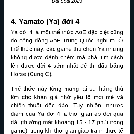
Đại Soái 2023
4. Yamato (Ya) đời 4
Ya đời 4 là một thể thức AoE đặc biệt cũng
do cộng đồng AoE Trung Quốc nghĩ ra. Ở
thể thức này, các game thủ chọn Ya nhưng
không được đánh chém mà phải tìm cách
lên được đời 4 sớm nhất để thi đấu bằng
Horse (Cung C).
Thể thức này từng mang lại sự hứng thú
lớn cho khán giả nhờ yếu tố mới mẻ và
chiến thuật độc đáo.
Tuy nhiên, nhược
điểm của Ya đời 4 là thời gian ép đời quá
dài (thường mất khoảng 15 - 17 phút trong
game), trong khi thời gian giao tranh thực tế