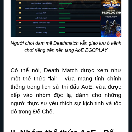
Người chơi đam mê
Deathmatch
vẫn giao lưu ở kênh
chơi riêng trên nền tảng AoE EGOPLAY
Có thể nói, Death Match được xem như
một thể thức “lai” - vừa mang tính chính
thống trong lịch sử thi đấu AoE, vừa được
xếp vào nhóm độc lạ, dành cho những
người thực sự yêu thích sự kịch tính và tốc
độ trong Đế Chế.