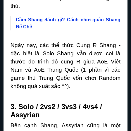
thủ.
Cầm Shang đánh gì? Cách chơi quân Shang
Đế Chế
Ngày nay, các thể thức Cung R Shang -
đặc biệt là Solo Shang vẫn được coi là
thước đo trình độ cung R giữa AoE Việt
Nam và AoE Trung Quốc (1 phần vì các
game thủ Trung Quốc vốn chơi Random
không quá xuất sắc ^^).
3. Solo / 2vs2 / 3vs3 / 4vs4 /
Assyrian
Bên cạnh Shang, Assyrian cũng là một