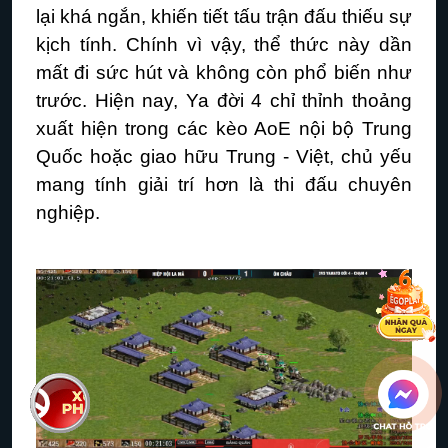
lại khá ngắn, khiến tiết tấu trận đấu thiếu sự
kịch tính. Chính vì vậy, thể thức này dần
mất đi sức hút và không còn phổ biến như
trước.
Hiện nay, Ya đời 4 chỉ thỉnh thoảng
xuất hiện trong các kèo AoE nội bộ Trung
Quốc hoặc giao hữu Trung - Việt, chủ yếu
mang tính giải trí hơn là thi đấu chuyên
nghiệp.