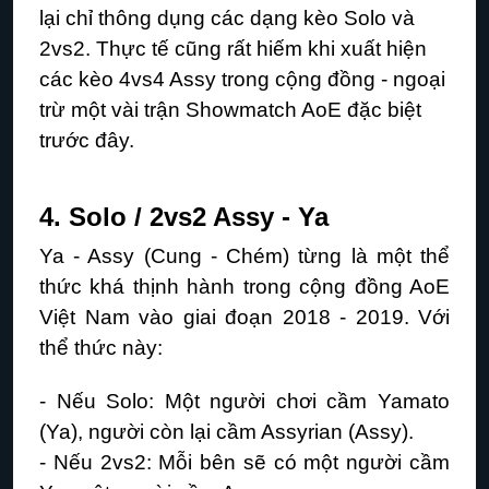
lại chỉ thông dụng các dạng kèo Solo và
2vs2. Thực tế cũng rất hiếm khi xuất hiện
các kèo 4vs4 Assy trong cộng đồng - ngoại
trừ một vài trận Showmatch AoE đặc biệt
trước đây.
4. Solo / 2vs2 Assy - Ya
Ya - Assy (Cung - Chém) từng là một thể
thức khá thịnh hành trong cộng đồng AoE
Việt Nam vào giai đoạn 2018 - 2019. Với
thể thức này:
- Nếu Solo: Một người chơi cầm Yamato
(Ya), người còn lại cầm Assyrian (Assy).
- Nếu 2vs2: Mỗi bên sẽ có một người cầm