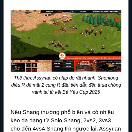
Thể thức Assyrian có nhịp độ rất nhanh, Shenlong
điều R để mất 2 cung R đầu tiên dẫn đến thua chóng
vánh tại
tứ kết Bé Yêu Cup 2025
Nếu Shang thường phổ biến và có nhiều
kèo đa dạng từ Solo Shang, 2vs2, 3vs3
cho đến 4vs4 Shang thì ngược lại, Assyrian