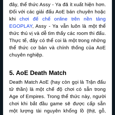
đây, thể thức Assy - Ya đã ít xuất hiện hơn.
Đối với các giải đấu AoE bán chuyên hoặc
khi
chơi đế chế online trên nền tảng
EGOPLAY
, Assy - Ya vẫn luôn là một thể
thức thú vị và dễ tìm thấy các room thi đấu.
Thực tế, đây có thể coi là một trong những
thể thức cơ bản và chính thống của AoE
chuyên nghiệp.
5. AoE Death Match
Death Match AoE (hay còn gọi là Trận đấu
tử thần) là một chế độ chơi có sẵn trong
Age of Empires. Trong thể thức này, người
chơi khi bắt đầu game sẽ được cấp sẵn
một lượng tài nguyên khổng lồ (thịt, gỗ,