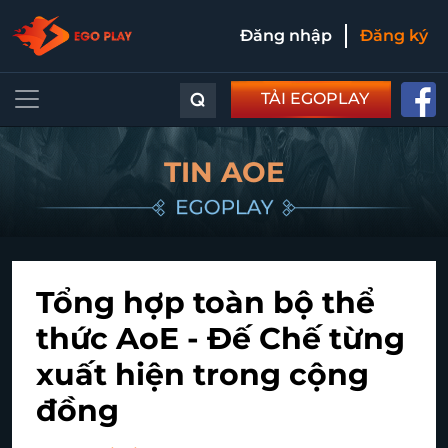
Đăng nhập
Đăng ký
⌕
TẢI EGOPLAY
TIN AOE
Tổng hợp toàn bộ thể
thức AoE - Đế Chế từng
xuất hiện trong cộng
đồng