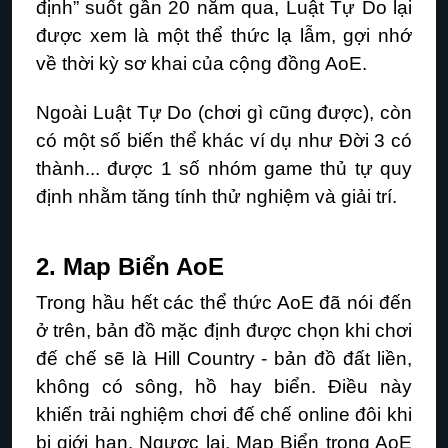
định” suốt gần 20 năm qua, Luật Tự Do lại
được xem là một thể thức lạ lẫm, gợi nhớ
về thời kỳ sơ khai của cộng đồng AoE.
Ngoài Luật Tự Do (chơi gì cũng được), còn
có một số biến thể khác ví dụ như Đời 3 có
thành... được 1 số nhóm game thủ tự quy
định nhằm tăng tính thử nghiệm và giải trí.
2. Map Biển AoE
Trong hầu hết các thể thức AoE đã nói đến
ở trên, bản đồ mặc định được chọn khi chơi
đế chế sẽ là Hill Country - bản đồ đất liền,
không có sông, hồ hay biển. Điều này
khiến trải nghiệm chơi đế chế online đôi khi
bị giới hạn. Ngược lại, Map Biển trong AoE