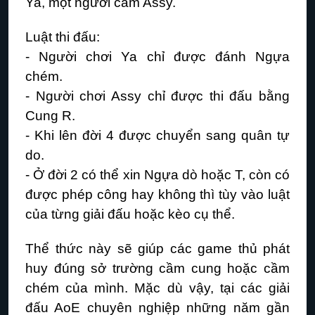
Ya, một người cầm Assy.
Luật thi đấu:
- Người chơi Ya chỉ được đánh Ngựa
chém.
- Người chơi Assy chỉ được thi đấu bằng
Cung R.
- Khi lên đời 4 được chuyển sang quân tự
do.
- Ở đời 2 có thể xin Ngựa dò hoặc T, còn có
được phép công hay không thì tùy vào luật
của từng giải đấu hoặc kèo cụ thể.
Thể thức này sẽ giúp các game thủ phát
huy đúng sở trường cầm cung hoặc cầm
chém của mình. Mặc dù vậy, tại các giải
đấu AoE chuyên nghiệp những năm gần