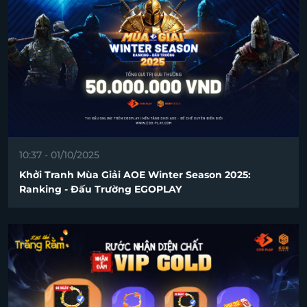
10:37 - 01/10/2025
Khởi Tranh Mùa Giải AOE Winter Season 2025:
Ranking - Đấu Trường EGOPLAY