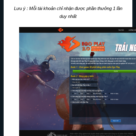
Lưu ý : Mỗi tài khoản chỉ nhận được phần thưởng 1 lần
duy nhất