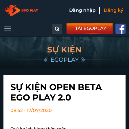
Đăng nhập
Đăng ký
⌕
TẢI EGOPLAY
SỰ KIỆN
SỰ KIỆN OPEN BETA
EGO PLAY 2.0
08:52 - 17/07/2020
Quý khách hàng thân mến,