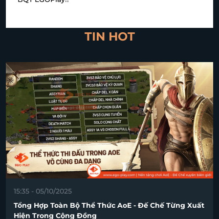
TIN HOT
15:35 - 05/10/2025
Tổng Hợp Toàn Bộ Thể Thức AoE - Đế Chế Từng Xuất
Hiện Trong Cộng Đồng