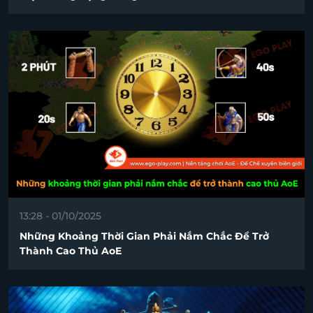
13:28 - 01/10/2025
Những Khoảng Thời Gian Phải Nắm Chắc Để Trở
Thành Cao Thủ AoE