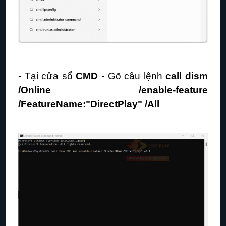
- Tại cửa sổ
CMD
- Gõ câu lệnh
call dism
/Online /enable-feature
/FeatureName:"DirectPlay" /All