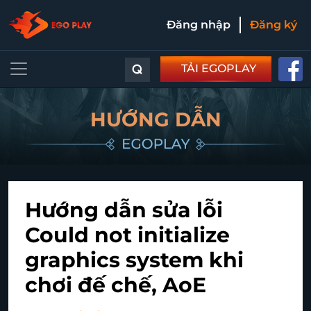
Đăng nhập
Đăng ký
⌕
TẢI EGOPLAY
HƯỚNG DẪN
Hướng dẫn sửa lỗi
Could not initialize
graphics system khi
chơi đế chế, AoE