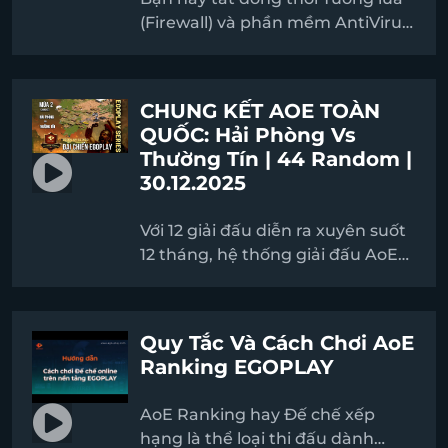
(Firewall) và phần mềm AntiVirus/
Windows Defender (nếu có) trên
máy tính. Việc này giúp quá trình
cài đặt và cập nhật game đế chế
CHUNG KẾT AOE TOÀN
diễn ra suôn sẻ, tránh xung đột
QUỐC: Hải Phòng Vs
khi sửa lỗi.
Thường Tín | 44 Random |
30.12.2025
Với 12 giải đấu diễn ra xuyên suốt
12 tháng, hệ thống giải đấu AoE
không chuyên EGOPLAY SERIES
vừa qua đã diễn ra thành công
tốt đẹp, cho thấy sức sống bền bỉ
Quy Tắc Và Cách Chơi AoE
của trò chơi Đế Chế huyền thoại
Ranking EGOPLAY
cùng những đam mê không bao
giờ tắt. Đó chính là nguồn động
AoE Ranking hay Đế chế xếp
lực to lớn để EGOPLAY -
hạng là thể loại thi đấu dành
EGOMEDIA tiếp tục mang đến