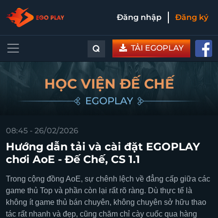
Đăng nhập
Đăng ký
⌕
TẢI EGOPLAY
HỌC VIỆN ĐẾ CHẾ
08:45 - 26/02/2026
Hướng dẫn tải và cài đặt EGOPLAY
chơi AoE - Đế Chế, CS 1.1
Trong cộng đồng AoE, sự chênh lệch về đẳng cấp giữa các
game thủ Top và phần còn lại rất rõ ràng. Dù thực tế là
không ít game thủ bán chuyên, không chuyên sở hữu thao
tác rất nhanh và đẹp, cũng chăm chỉ cày cuốc qua hàng