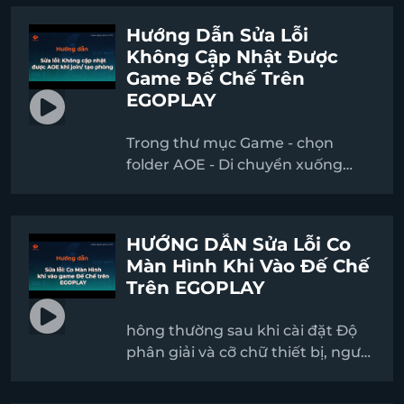
được lỗi co màn hình, thu nhỏ
Hướng Dẫn Sửa Lỗi
màn hình khi chơi AoE. Tuy nhiên,
Không Cập Nhật Được
ở một số thiết bị dù đã cài đặt
Game Đế Chế Trên
theo hướng dẫn vẫn chưa sửa
EGOPLAY
được lỗi, bạn hãy thao tác thêm
các bước sau để chỉnh DPI trên
Trong thư mục Game - chọn
thiết bị:
folder AOE - Di chuyển xuống
phía dưới thư mục, tìm kiếm
setupreg như trong hình và nhấn
vào để khởi chạy.Chương trình sẽ
HƯỚNG DẪN Sửa Lỗi Co
tự động Install (cài đặt) trên máy
Màn Hình Khi Vào Đế Chế
tính. Bạn chỉ cần chờ quá trình
Trên EGOPLAY
hoàn tất, sau đó tắt EGOPLAY đi
vào lại là được.
hông thường sau khi cài đặt Độ
phân giải và cỡ chữ thiết bị, người
chơi đã có thể hoàn toàn khắc
phục được lỗi co màn hình, thu