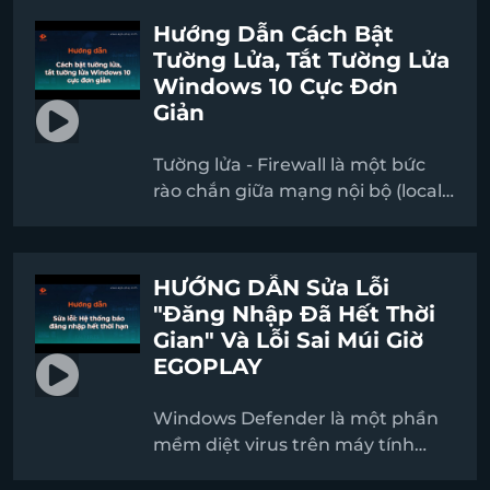
nhỏ màn hình khi chơi AoE. Tuy
Hướng Dẫn Cách Bật
nhiên, ở một số thiết bị dù đã cài
Tường Lửa, Tắt Tường Lửa
đặt theo hướng dẫn vẫn chưa sửa
Windows 10 Cực Đơn
được lỗi, bạn hãy thao tác thêm
Giản
các bước sau để chỉnh DPI trên
thiết bị:
Tường lửa - Firewall là một bức
rào chắn giữa mạng nội bộ (local
network) với một mạng khác (ví
dụ Internet). Tường lửa có vai trò
giám sát và kiểm soát lưu lượng
HƯỚNG DẪN Sửa Lỗi
mạng đến và đi. Vậy làm thế nào
"Đăng Nhập Đã Hết Thời
để bật hoặc tắt tường lửa? Dưới
Gian" Và Lỗi Sai Múi Giờ
đây là hướng dẫn cách bật tường
EGOPLAY
lửa, tắt tường lửa cực đơn giản
trên máy tính.
Windows Defender là một phần
mềm diệt virus trên máy tính
Windows do Microsoft phát hành.