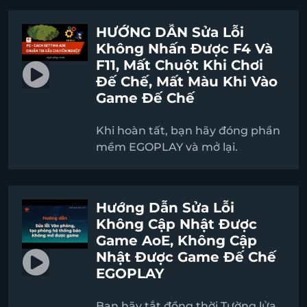
Phần mềm này được cài đặt sẵn
trên Windows 10. Tuy an toàn và
HƯỚNG DẪN Sửa Lỗi
tiện lợi nhưng trong một số
Không Nhấn Được F4 Và
trường hợp, Windows Defender
F11, Mất Chuột Khi Chơi
có thể gây ra tác dụng ngược.
Đế Chế, Mất Màu Khi Vào
Game Đế Chế
Khi hoàn tất, bạn hãy đóng phần
mềm EGOPLAY và mở lại.
Hướng Dẫn Sửa Lỗi
Không Cập Nhật Được
Game AoE, Không Cập
Nhật Được Game Đế Chế
EGOPLAY
Bạn hãy tắt đồng thời Tường lửa